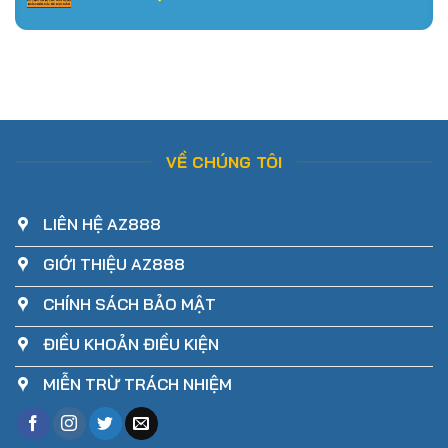
VỀ CHÚNG TÔI
LIÊN HỆ AZ888
GIỚI THIỆU AZ888
CHÍNH SÁCH BẢO MẬT
ĐIỀU KHOẢN ĐIỀU KIỆN
MIỄN TRỪ TRÁCH NHIỆM