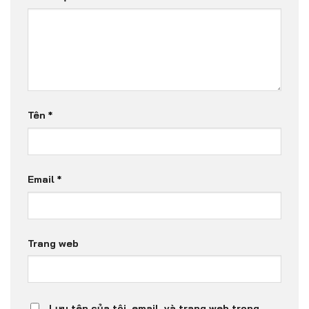
Tên
*
Email
*
Trang web
Lưu tên của tôi, email, và trang web trong