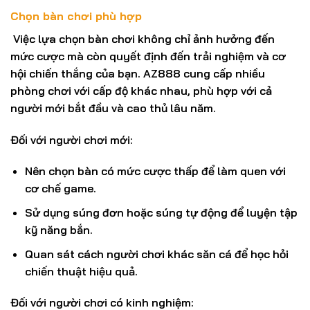
Chọn bàn chơi phù hợp
Việc lựa chọn bàn chơi không chỉ ảnh hưởng đến
mức cược mà còn quyết định đến trải nghiệm và cơ
hội chiến thắng của bạn. AZ888 cung cấp nhiều
phòng chơi với cấp độ khác nhau, phù hợp với cả
người mới bắt đầu và cao thủ lâu năm.
Đối với người chơi mới:
Nên chọn bàn có mức cược thấp để làm quen với
cơ chế game.
Sử dụng súng đơn hoặc súng tự động để luyện tập
kỹ năng bắn.
Quan sát cách người chơi khác săn cá để học hỏi
chiến thuật hiệu quả.
Đối với người chơi có kinh nghiệm: