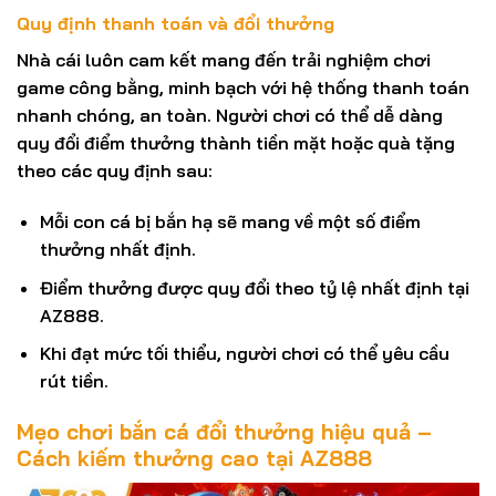
Quy định thanh toán và đổi thưởng
Nhà cái luôn cam kết mang đến trải nghiệm chơi
game công bằng, minh bạch với hệ thống thanh toán
nhanh chóng, an toàn. Người chơi có thể dễ dàng
quy đổi điểm thưởng thành tiền mặt hoặc quà tặng
theo các quy định sau:
Mỗi con cá bị bắn hạ sẽ mang về một số điểm
thưởng nhất định.
Điểm thưởng được quy đổi theo tỷ lệ nhất định tại
AZ888.
Khi đạt mức tối thiểu, người chơi có thể yêu cầu
rút tiền.
Mẹo chơi bắn cá đổi thưởng hiệu quả –
Cách kiếm thưởng cao tại AZ888