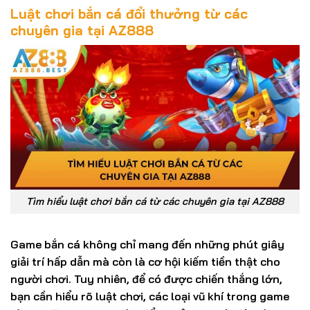
Luật chơi bắn cá đổi thưởng từ các
chuyên gia tại AZ888
Tìm hiểu luật chơi bắn cá từ các chuyên gia tại AZ888
Game bắn cá không chỉ mang đến những phút giây
giải trí hấp dẫn mà còn là cơ hội kiếm tiền thật cho
người chơi. Tuy nhiên, để có được chiến thắng lớn,
bạn cần hiểu rõ luật chơi, các loại vũ khí trong game