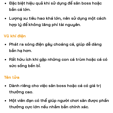
Đặc biệt hiệu quả khi sử dụng để săn boss hoặc
bắn cá lớn.
Lượng xu tiêu hao khá lớn, nên sử dụng một cách
hợp lý để không lãng phí tài nguyên.
Vũ khí điện
Phát ra sóng điện gây choáng cá, giúp dễ dàng
bắn hạ hơn.
Rất hữu ích khi gặp những con cá trùm hoặc cá có
sức sống bền bỉ.
Tên lửa
Dành riêng cho việc săn boss hoặc cá có giá trị
thưởng cao.
Một viên đạn có thể giúp người chơi săn được phần
thưởng cực lớn nếu nhắm bắn chính xác.