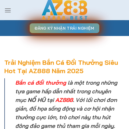
Skip
to
content
ĐĂNG KÝ NHẬN TRẢI NGHIỆM
Trải Nghiệm Bắn Cá Đổi Thưởng Siêu
Hot Tại AZ888 Năm 2025
Bắn cá đổi thưởng
là một trong những
tựa game hấp dẫn nhất trong chuyên
mục
NỔ HŨ
tại
AZ888
. Với lối chơi đơn
giản, đồ họa sống động và cơ hội nhận
thưởng cực lớn, trò chơi này thu hút
đông đảo game thủ tham gia mỗi ngày.