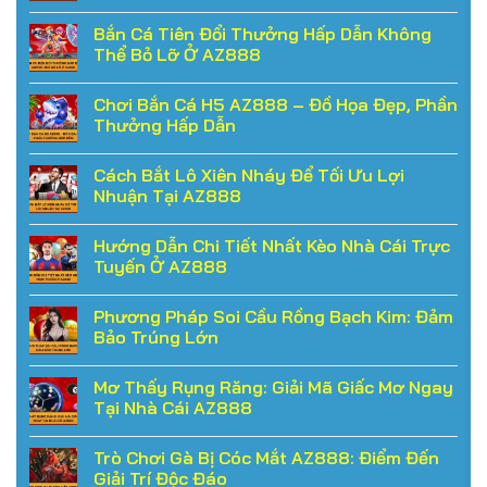
Bắn Cá Tiên Đổi Thưởng Hấp Dẫn Không
Thể Bỏ Lỡ Ở AZ888
Chơi Bắn Cá H5 AZ888 – Đồ Họa Đẹp, Phần
Thưởng Hấp Dẫn
Cách Bắt Lô Xiên Nháy Để Tối Ưu Lợi
Nhuận Tại AZ888
Hướng Dẫn Chi Tiết Nhất Kèo Nhà Cái Trực
Tuyến Ở AZ888
Phương Pháp Soi Cầu Rồng Bạch Kim: Đảm
Bảo Trúng Lớn
Mơ Thấy Rụng Răng: Giải Mã Giấc Mơ Ngay
Tại Nhà Cái AZ888
Trò Chơi Gà Bị Cóc Mắt AZ888: Điểm Đến
Giải Trí Độc Đáo