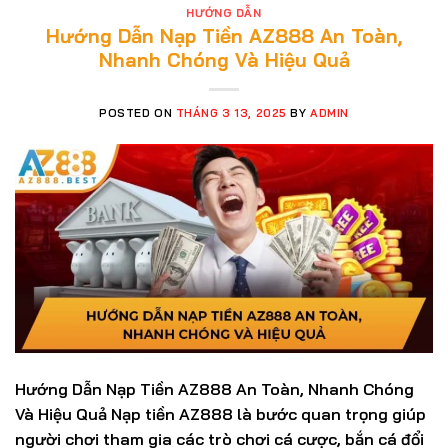
HƯỚNG DẪN
Hướng Dẫn Nạp Tiền AZ888 An Toàn,
Nhanh Chóng Và Hiệu Quả
POSTED ON
THÁNG 3 13, 2025
BY
ADMIN
Hướng Dẫn Nạp Tiền AZ888 An Toàn, Nhanh Chóng
Và Hiệu Quả Nạp tiền AZ888 là bước quan trọng giúp
người chơi tham gia các trò chơi cá cược, bắn cá đổi