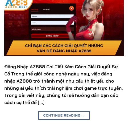
Đăng Nhập AZ888 Chi Tiết Kèm Cách Giải Quyết Sự
Cố Trong thế giới công nghệ ngày nay, việc đăng
nhập AZ888 trở thành một nhu cầu thiết yếu cho
những ai yêu thích trải nghiệm chơi game trực tuyến.
Trong bài viết này, chúng tôi sẽ hướng dẫn bạn các
cách cụ thể để […]
CONTINUE READING
→